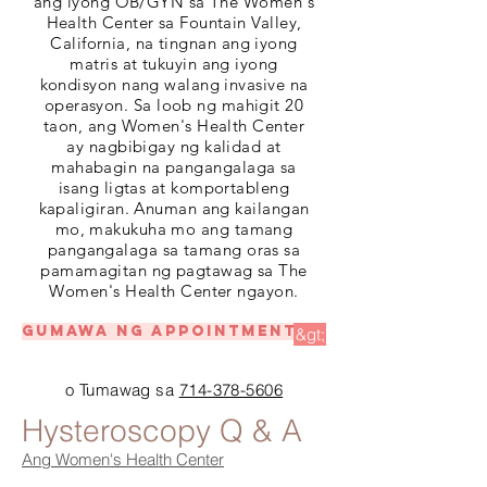
ang iyong OB/GYN sa The Women's
Health Center sa Fountain Valley,
California, na tingnan ang iyong
matris at tukuyin ang iyong
kondisyon nang walang invasive na
operasyon. Sa loob ng mahigit 20
taon, ang Women's Health Center
ay nagbibigay ng kalidad at
mahabagin na pangangalaga sa
isang ligtas at komportableng
kapaligiran. Anuman ang kailangan
mo, makukuha mo ang tamang
pangangalaga sa tamang oras sa
pamamagitan ng pagtawag sa The
Women's Health Center ngayon.
Gumawa ng appointment
&gt;
o Tumawag sa
714-378-5606
Hysteroscopy Q & A
Ang Women's Health Center