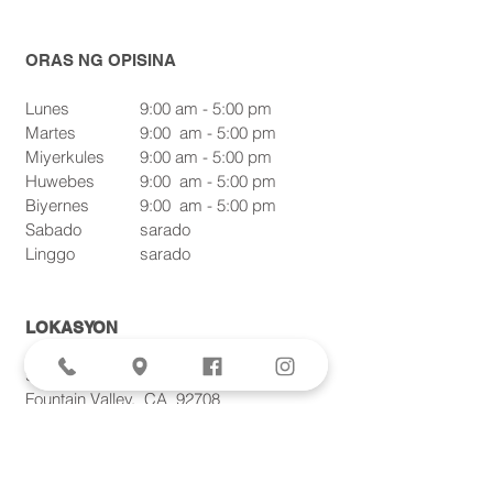
ORAS NG OPISINA
Lunes
9:00 am - 5:00 pm
Martes
9:00
am - 5:00 pm
Miyerkules
9:00 am - 5:00 pm
Huwebes
9:00
am - 5:00 pm
Biyernes
9:00
am - 5:00 pm
Sabado
sarado
Linggo
sarado
LOKASYON
9940 Talbert Avenue, Suite 303
Fountain Valley,
CA
92708
Telepono:
714-378-5606
Fax:
714-378-5621
AESTHETICS