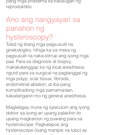
pang mga problema sa kalusugan ng
reproduktibo.
Ano ang nangyayari sa
panahon ng
hysteroscopy?
Tulad ng ibang mga pagsusulit na
ginekologiko, hihiga ka sa mesa ng
pagsusulit na naka-stirrup ang iyong mga
paa. Para sa diagnosis at biopsy,
makakatanggap ka ng local anesthesia,
ngunit para sa surgical na pagtanggal ng
mga polyp, scar tissue, fibroids,
endometrial ablation, at iba pang
kumplikadong mga pamamaraan,
kakailanganin mo ng general anesthesia.
Maglalagay muna ng speculum ang iyong
doktor sa iyong ari upang palakihin ito
upang magkaroon ng puwang para sa
hysteroscope. Pagkatapos ang
hysteroscope (isang manipis na tubo) ay