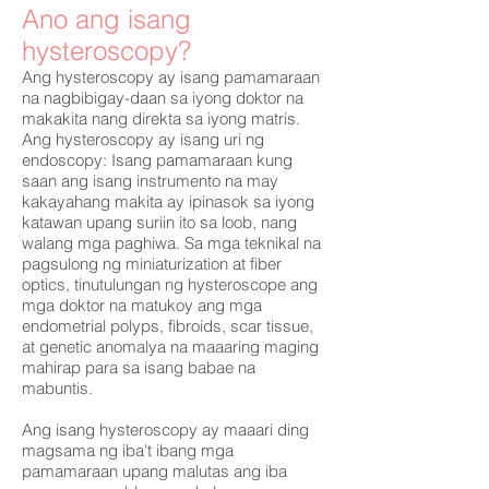
Ano ang isang
hysteroscopy?
Ang hysteroscopy ay isang pamamaraan
na nagbibigay-daan sa iyong doktor na
makakita nang direkta sa iyong matris.
Ang hysteroscopy ay isang uri ng
endoscopy: Isang pamamaraan kung
saan ang isang instrumento na may
kakayahang makita ay ipinasok sa iyong
katawan upang suriin ito sa loob, nang
walang mga paghiwa. Sa mga teknikal na
pagsulong ng miniaturization at fiber
optics, tinutulungan ng hysteroscope ang
mga doktor na matukoy ang mga
endometrial polyps, fibroids, scar tissue,
at genetic anomalya na maaaring maging
mahirap para sa isang babae na
mabuntis.
Ang isang hysteroscopy ay maaari ding
magsama ng iba't ibang mga
pamamaraan upang malutas ang iba