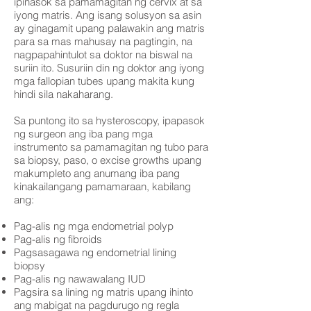
ipinasok sa pamamagitan ng cervix at sa
iyong matris. Ang isang solusyon sa asin
ay ginagamit upang palawakin ang matris
para sa mas mahusay na pagtingin, na
nagpapahintulot sa doktor na biswal na
suriin ito. Susuriin din ng doktor ang iyong
mga fallopian tubes upang makita kung
hindi sila nakaharang.
Sa puntong ito sa hysteroscopy, ipapasok
ng surgeon ang iba pang mga
instrumento sa pamamagitan ng tubo para
sa biopsy, paso, o excise growths upang
makumpleto ang anumang iba pang
kinakailangang pamamaraan, kabilang
ang:
Pag-alis ng mga endometrial polyp
Pag-alis ng fibroids
Pagsasagawa ng endometrial lining
biopsy
Pag-alis ng nawawalang IUD
Pagsira sa lining ng matris upang ihinto
ang mabigat na pagdurugo ng regla