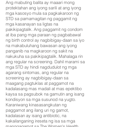
Ang mabuting balita ay maaari mong
protektahan ang iyong sarili at ang iyong
mga kasosyo mula sa pagkakaroon ng
STD sa pamamagitan ng paggamit ng
mga kasanayan sa ligtas na
pakikipagtalik. Ang paggamit ng condom
at iba pang mga paraan ng pagbabawal
ng birth control ay nagbibigay-daan sa iyo
na makabuluhang bawasan ang iyong
panganib na magkaroon ng sakit na
nakukuha sa pakikipagtalik. Mahalaga rin
ang regular na screening. Dahil marami sa
mga STD ay hindi nagdudulot ng mga
agarang sintomas, ang regular na
screening ay nagbibigay-daan sa
maagang pagtuklas at paggamot na
kadalasang mas madali at mas epektibo
kaysa sa pagsubok na gamutin ang isang
kondisyon sa mga susunod na yugto.
Karaniwang kinasasangkutan ng
paggamot ang ilang uri ng gamot,
kadalasan ay isang antibiotic, na
kakailanganing ireseta ng isa sa mga
manggagamot sa The Women's Health