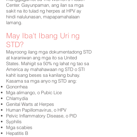
Center. Gayunpaman, ang ilan sa mga
sakit na ito tulad ng herpes at HPV ay
hindi nalulunasan, mapapamahalaan
lamang.
May Iba't Ibang Uri ng
STD?
Mayroong ilang mga dokumentadong STD
at karaniwan ang mga ito sa United
States. Mahigit sa 50% ng lahat ng tao sa
America ay mahahawaan ng STD o STI
kahit isang beses sa kanilang buhay.
Kasama sa mga anyo ng STD ang:
Gonorrhea
Mga alimango, o Pubic Lice
Chlamydia
Genital Warts at Herpes
Human Papillomavirus, o HPV
Pelvic Inflammatory Disease, o PID
Syphilis
Mga scabies
Hepatitis B