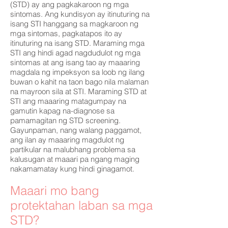
(STD) ay ang pagkakaroon ng mga
sintomas. Ang kundisyon ay itinuturing na
isang STI hanggang sa magkaroon ng
mga sintomas, pagkatapos ito ay
itinuturing na isang STD. Maraming mga
STI ang hindi agad nagdudulot ng mga
sintomas at ang isang tao ay maaaring
magdala ng impeksyon sa loob ng ilang
buwan o kahit na taon bago nila malaman
na mayroon sila at STI. Maraming STD at
STI ang maaaring matagumpay na
gamutin kapag na-diagnose sa
pamamagitan ng STD screening.
Gayunpaman, nang walang paggamot,
ang ilan ay maaaring magdulot ng
partikular na malubhang problema sa
kalusugan at maaari pa ngang maging
nakamamatay kung hindi ginagamot.
Maaari mo bang
protektahan laban sa mga
STD?