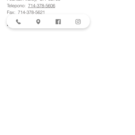
Telepono:
714-378-5606
Fax:
714-378-5621
AESTHETICS
SPECIALS
Aviva Femtite Scarless Labiaplasty
Votiva Vaginal Rejuvenation
Morpheus8 Microneedling
Bodytite + Liposuction
Facetite Scarless Face Lift
EvolveX Body Contouring
Forma Skin Tightening
Laser Hair Removal
Lumecca IPL
Plasma Rich Protein (PRP) Therapy