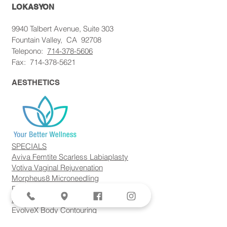
LOKASYON
9940 Talbert Avenue, Suite 303
Fountain Valley,
CA
92708
Telepono:
714-378-5606
Fax:
714-378-5621
AESTHETICS
SPECIALS
Aviva Femtite Scarless Labiaplasty
Votiva Vaginal Rejuvenation
Morpheus8 Microneedling
Bodytite + Liposuction
Facetite Scarless Face Lift
EvolveX Body Contouring
Forma Skin Tightening