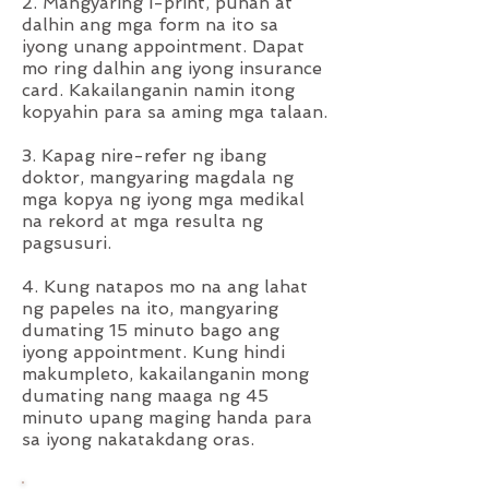
2. Mangyaring i-print, punan at
dalhin ang mga form na ito sa
iyong unang appointment. Dapat
mo ring dalhin ang iyong insurance
card. Kakailanganin namin itong
kopyahin para sa aming mga talaan.
3. Kapag nire-refer ng ibang
doktor, mangyaring magdala ng
mga kopya ng iyong mga medikal
na rekord at mga resulta ng
pagsusuri.
4. Kung natapos mo na ang lahat
ng papeles na ito, mangyaring
dumating 15 minuto bago ang
iyong appointment. Kung hindi
makumpleto, kakailanganin mong
dumating nang maaga ng 45
minuto upang maging handa para
sa iyong nakatakdang oras.